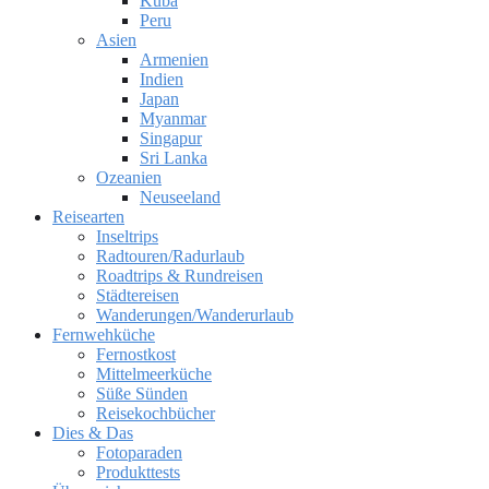
Kuba
Peru
Asien
Armenien
Indien
Japan
Myanmar
Singapur
Sri Lanka
Ozeanien
Neuseeland
Reisearten
Inseltrips
Radtouren/Radurlaub
Roadtrips & Rundreisen
Städtereisen
Wanderungen/Wanderurlaub
Fernwehküche
Fernostkost
Mittelmeerküche
Süße Sünden
Reisekochbücher
Dies & Das
Fotoparaden
Produkttests