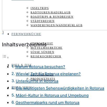
INSELTRIPS
RADTOUREN/RADURLAUB
ROADTRIPS & RUNDREISEN
STÄDTEREISEN
WANDERUNGEN/WANDERURLAUB
3
FERNWEHKÜCHE
Inhaltsverzeichnis
FERNOSTKOST
MITTELMEERKÜCHE
SÜSSE SÜNDEN
REISEKOCHBÜCHER
DIES & DAS
Warum Rotorua besuchen?
Wieviel Zeit für Rotorua einplanen?
FOTOPARADEN
PRODUKTTESTS
Unterkünfte in Rotorua
ÜBER MICH
Die wichtigsten Sehenswürdigkeiten in Rotorua
Māori-Kultur in Rotorua und Umgebung
Geothermalparks rund um Rotorua