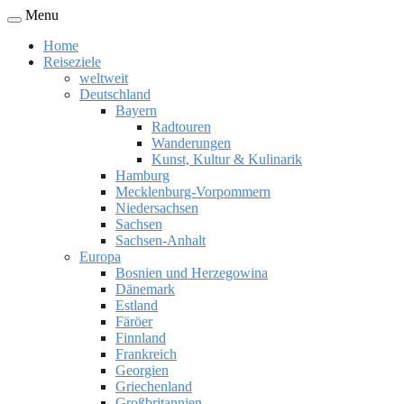
Menu
Home
Reiseziele
weltweit
Deutschland
Bayern
Radtouren
Wanderungen
Kunst, Kultur & Kulinarik
Hamburg
Mecklenburg-Vorpommern
Niedersachsen
Sachsen
Sachsen-Anhalt
Europa
Bosnien und Herzegowina
Dänemark
Estland
Färöer
Finnland
Frankreich
Georgien
Griechenland
Großbritannien