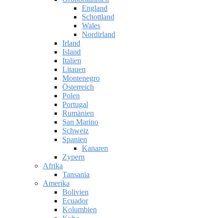
England
Schottland
Wales
Nordirland
Irland
Island
Italien
Litauen
Montenegro
Österreich
Polen
Portugal
Rumänien
San Marino
Schweiz
Spanien
Kanaren
Zypern
Afrika
Tansania
Amerika
Bolivien
Ecuador
Kolumbien