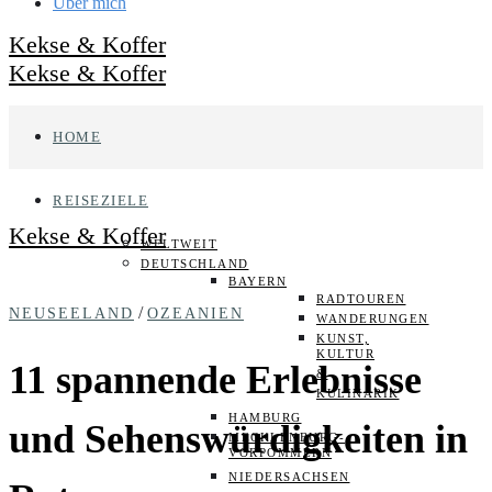
Über mich
Kekse & Koffer
Kekse & Koffer
HOME
REISEZIELE
Kekse & Koffer
WELTWEIT
DEUTSCHLAND
BAYERN
RADTOUREN
/
NEUSEELAND
OZEANIEN
WANDERUNGEN
KUNST,
KULTUR
11 spannende Erlebnisse
&
KULINARIK
HAMBURG
und Sehenswürdigkeiten in
MECKLENBURG-
VORPOMMERN
NIEDERSACHSEN