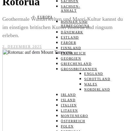
Rotorua
SACHSEN
SACHSEN-
ANHALT
EUROPA
Geothermale Wunderwelten und Maori-Kultur kannst du
BOSNIEN UND
HERZEGOWINA
im einstigen britischen Kurort Rotorua und ringsum
DÄNEMARK
erleben.
ESTLAND
FÄRÖER
2. DEZEMBER 2025
FINNLAND
FRANKREICH
GEORGIEN
GRIECHENLAND
GROSSBRITANNIEN
ENGLAND
SCHOTTLAND
WALES
NORDIRLAND
IRLAND
ISLAND
ITALIEN
LITAUEN
MONTENEGRO
ÖSTERREICH
POLEN