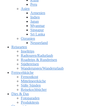
Kuba
Peru
Asien
Armenien
Indien
Japan
Myanmar
Singapur
Sri Lanka
Ozeanien
Neuseeland
Reisearten
Inseltrips
Radtouren/Radurlaub
Roadtrips & Rundreisen
Städtereisen
Wanderungen/Wanderurlaub
Fernwehküche
Fernostkost
Mittelmeerküche
Süße Sünden
Reisekochbücher
Dies & Das
Fotoparaden
Produkttests