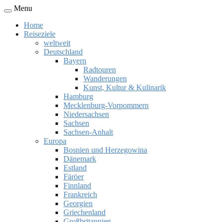
Menu
Home
Reiseziele
weltweit
Deutschland
Bayern
Radtouren
Wanderungen
Kunst, Kultur & Kulinarik
Hamburg
Mecklenburg-Vorpommern
Niedersachsen
Sachsen
Sachsen-Anhalt
Europa
Bosnien und Herzegowina
Dänemark
Estland
Färöer
Finnland
Frankreich
Georgien
Griechenland
Großbritannien