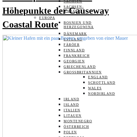
SACHSEN
SACHSEN-
Höhepunkte der Causeway
ANHALT
EUROPA
Coastal Route
BOSNIEN UND
HERZEGOWINA
DÄNEMARK
ESTLAND
FÄRÖER
FINNLAND
FRANKREICH
GEORGIEN
GRIECHENLAND
GROSSBRITANNIEN
ENGLAND
SCHOTTLAND
WALES
NORDIRLAND
IRLAND
ISLAND
ITALIEN
LITAUEN
MONTENEGRO
ÖSTERREICH
POLEN