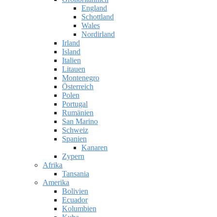
England
Schottland
Wales
Nordirland
Irland
Island
Italien
Litauen
Montenegro
Österreich
Polen
Portugal
Rumänien
San Marino
Schweiz
Spanien
Kanaren
Zypern
Afrika
Tansania
Amerika
Bolivien
Ecuador
Kolumbien