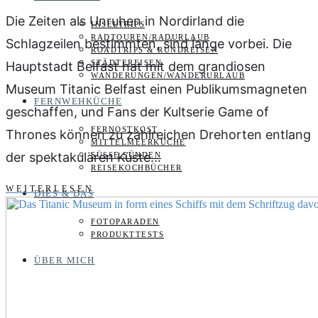
Die Zeiten als Unruhen in Nordirland die
INSELTRIPS
RADTOUREN/RADURLAUB
Schlagzeilen bestimmten, sind lange vorbei. Die
ROADTRIPS & RUNDREISEN
STÄDTEREISEN
Hauptstadt Belfast hat mit dem grandiosen
WANDERUNGEN/WANDERURLAUB
Museum Titanic Belfast einen Publikumsmagneten
FERNWEHKÜCHE
geschaffen, und Fans der Kultserie Game of
FERNOSTKOST
Thrones können zu zahlreichen Drehorten entlang
MITTELMEERKÜCHE
der spektakulären Küste…
SÜSSE SÜNDEN
REISEKOCHBÜCHER
WEITERLESEN
DIES & DAS
FOTOPARADEN
PRODUKTTESTS
ÜBER MICH