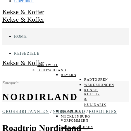
Über mich
Kekse & Koffer
Kekse & Koffer
HOME
REISEZIELE
Kekse & Koffer
WELTWEIT
DEUTSCHLAND
BAYERN
RADTOUREN
Kategorie
WANDERUNGEN
KUNST,
NORDIRLAND
KULTUR
&
KULINARIK
/
/
GROSSBRITANNIEN
NORDIRLAND
ROADTRIPS
HAMBURG
MECKLENBURG-
VORPOMMERN
Roadtrip Nordirland –
NIEDERSACHSEN