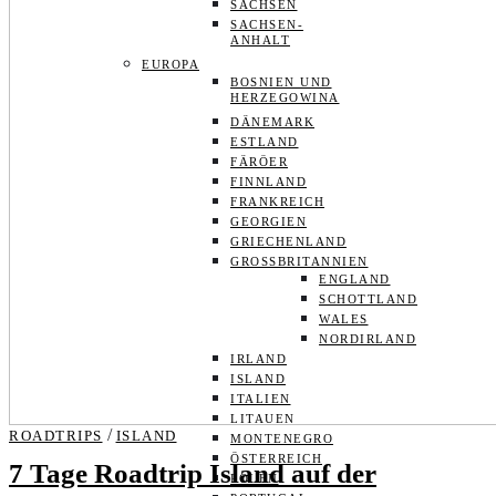
SACHSEN
SACHSEN-
ANHALT
EUROPA
BOSNIEN UND
HERZEGOWINA
DÄNEMARK
ESTLAND
FÄRÖER
FINNLAND
FRANKREICH
GEORGIEN
GRIECHENLAND
GROSSBRITANNIEN
ENGLAND
SCHOTTLAND
WALES
NORDIRLAND
IRLAND
ISLAND
ITALIEN
LITAUEN
/
ROADTRIPS
ISLAND
MONTENEGRO
ÖSTERREICH
7 Tage Roadtrip Island auf der
POLEN