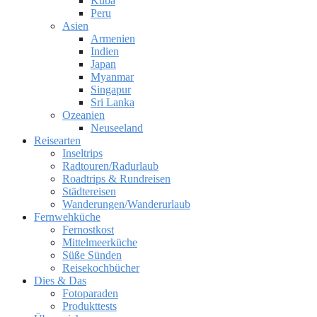
Kuba
Peru
Asien
Armenien
Indien
Japan
Myanmar
Singapur
Sri Lanka
Ozeanien
Neuseeland
Reisearten
Inseltrips
Radtouren/Radurlaub
Roadtrips & Rundreisen
Städtereisen
Wanderungen/Wanderurlaub
Fernwehküche
Fernostkost
Mittelmeerküche
Süße Sünden
Reisekochbücher
Dies & Das
Fotoparaden
Produkttests