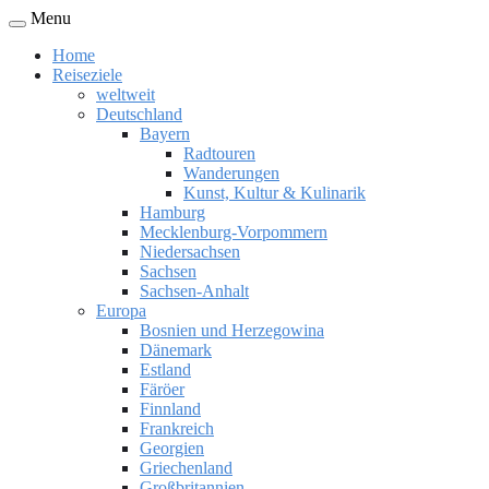
Menu
Home
Reiseziele
weltweit
Deutschland
Bayern
Radtouren
Wanderungen
Kunst, Kultur & Kulinarik
Hamburg
Mecklenburg-Vorpommern
Niedersachsen
Sachsen
Sachsen-Anhalt
Europa
Bosnien und Herzegowina
Dänemark
Estland
Färöer
Finnland
Frankreich
Georgien
Griechenland
Großbritannien