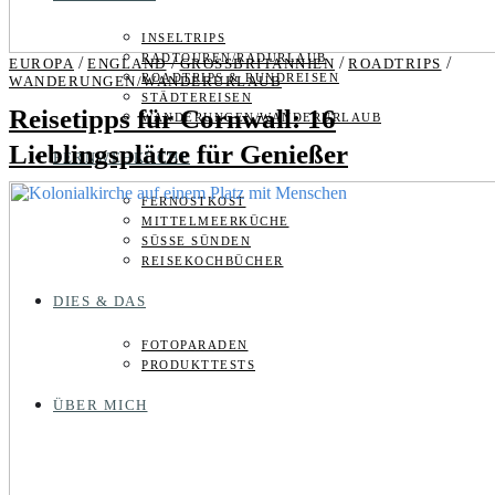
INSELTRIPS
RADTOUREN/RADURLAUB
/
/
/
/
EUROPA
ENGLAND
GROSSBRITANNIEN
ROADTRIPS
ROADTRIPS & RUNDREISEN
WANDERUNGEN/WANDERURLAUB
STÄDTEREISEN
Reisetipps für Cornwall: 16
WANDERUNGEN/WANDERURLAUB
Lieblingsplätze für Genießer
FERNWEHKÜCHE
FERNOSTKOST
MITTELMEERKÜCHE
SÜSSE SÜNDEN
REISEKOCHBÜCHER
DIES & DAS
FOTOPARADEN
PRODUKTTESTS
ÜBER MICH