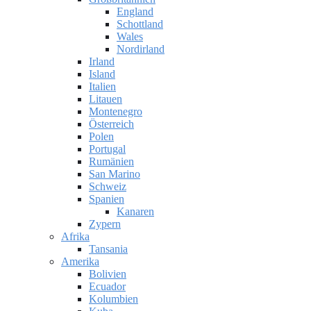
England
Schottland
Wales
Nordirland
Irland
Island
Italien
Litauen
Montenegro
Österreich
Polen
Portugal
Rumänien
San Marino
Schweiz
Spanien
Kanaren
Zypern
Afrika
Tansania
Amerika
Bolivien
Ecuador
Kolumbien