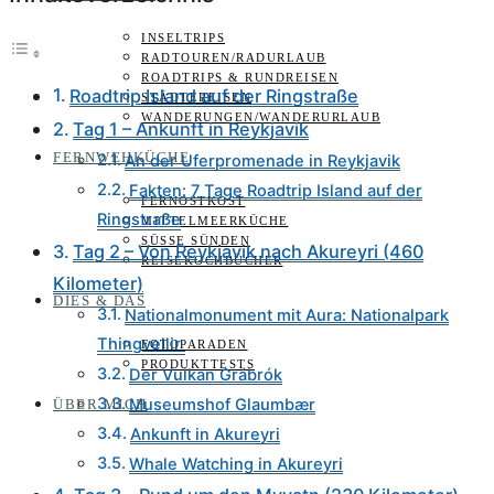
INSELTRIPS
RADTOUREN/RADURLAUB
ROADTRIPS & RUNDREISEN
Roadtrip Island auf der Ringstraße
STÄDTEREISEN
WANDERUNGEN/WANDERURLAUB
Tag 1 – Ankunft in Reykjavik
FERNWEHKÜCHE
An der Uferpromenade in Reykjavik
Fakten: 7 Tage Roadtrip Island auf der
FERNOSTKOST
Ringstraße
MITTELMEERKÜCHE
SÜSSE SÜNDEN
Tag 2 – Von Reykjavik nach Akureyri (460
REISEKOCHBÜCHER
Kilometer)
DIES & DAS
Nationalmonument mit Aura: Nationalpark
Thingvellir
FOTOPARADEN
PRODUKTTESTS
Der Vulkan Grábrók
Museumshof Glaumbær
ÜBER MICH
Ankunft in Akureyri
Whale Watching in Akureyri