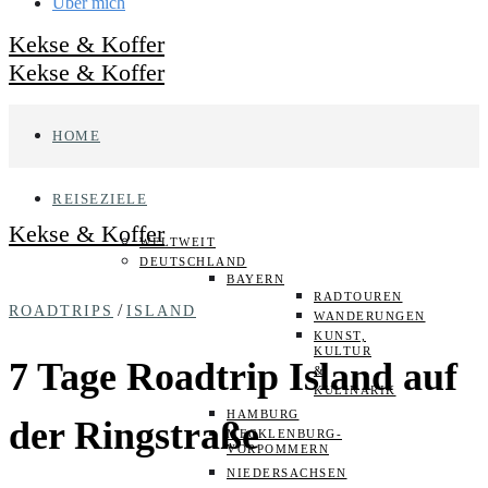
Über mich
Kekse & Koffer
Kekse & Koffer
HOME
REISEZIELE
Kekse & Koffer
WELTWEIT
DEUTSCHLAND
BAYERN
RADTOUREN
/
ROADTRIPS
ISLAND
WANDERUNGEN
KUNST,
KULTUR
7 Tage Roadtrip Island auf
&
KULINARIK
HAMBURG
der Ringstraße
MECKLENBURG-
VORPOMMERN
NIEDERSACHSEN