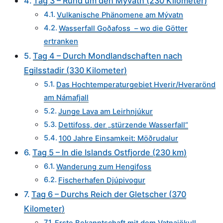
Tag 3 – Rund um den Myvatn (230 Kilometer)
Vulkanische Phänomene am Mývatn
Wasserfall Goðafoss – wo die Götter
ertranken
Tag 4 – Durch Mondlandschaften nach
Egilsstadir (330 Kilometer)
Das Hochtemperaturgebiet Hverir/Hverarönd
am Námafjall
Junge Lava am Leirhnjúkur
Dettifoss, der „stürzende Wasserfall“
100 Jahre Einsamkeit: Möðrudalur
Tag 5 – In die Islands Ostfjorde (230 km)
Wanderung zum Hengifoss
Fischerhafen Djúpivogur
Tag 6 – Durchs Reich der Gletscher (370
Kilometer)