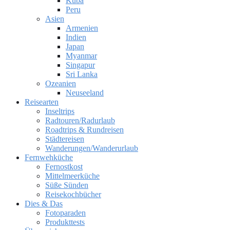
Kuba
Peru
Asien
Armenien
Indien
Japan
Myanmar
Singapur
Sri Lanka
Ozeanien
Neuseeland
Reisearten
Inseltrips
Radtouren/Radurlaub
Roadtrips & Rundreisen
Städtereisen
Wanderungen/Wanderurlaub
Fernwehküche
Fernostkost
Mittelmeerküche
Süße Sünden
Reisekochbücher
Dies & Das
Fotoparaden
Produkttests