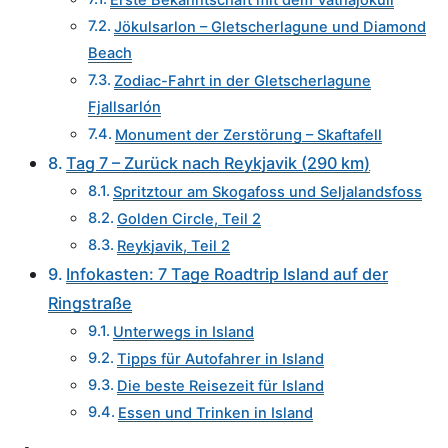
Erste Bekanntschaft mit dem Vatnajökull
Jökulsarlon – Gletscherlagune und Diamond
Beach
Zodiac-Fahrt in der Gletscherlagune
Fjallsarlón
Monument der Zerstörung – Skaftafell
Tag 7 – Zurück nach Reykjavik (290 km)
Spritztour am Skogafoss und Seljalandsfoss
Golden Circle, Teil 2
Reykjavik, Teil 2
Infokasten: 7 Tage Roadtrip Island auf der
Ringstraße
Unterwegs in Island
Tipps für Autofahrer in Island
Die beste Reisezeit für Island
Essen und Trinken in Island