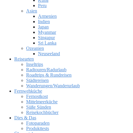
Kuba
Peru
Asien
Armenien
Indien
Japan
Myanmar
Singapur
Sri Lanka
Ozeanien
Neuseeland
Reisearten
Inseltrips
Radtouren/Radurlaub
Roadtrips & Rundreisen
Städtereisen
Wanderungen/Wanderurlaub
Fernwehküche
Fernostkost
Mittelmeerküche
Süße Sünden
Reisekochbücher
Dies & Das
Fotoparaden
Produkttests