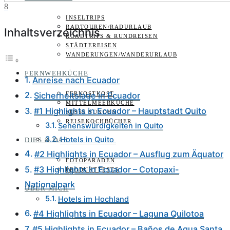
8
INSELTRIPS
RADTOUREN/RADURLAUB
Inhaltsverzeichnis
ROADTRIPS & RUNDREISEN
STÄDTEREISEN
WANDERUNGEN/WANDERURLAUB
FERNWEHKÜCHE
Anreise nach Ecuador
FERNOSTKOST
Sicherheitslage in Ecuador
MITTELMEERKÜCHE
#1 Highlights in Ecuador – Hauptstadt Quito
SÜSSE SÜNDEN
REISEKOCHBÜCHER
Sehenswürdigkeiten in Quito
Hotels in Quito
DIES & DAS
#2 Highlights in Ecuador – Ausflug zum Äquator
FOTOPARADEN
#3 Highlights in Ecuador – Cotopaxi-
PRODUKTTESTS
Nationalpark
ÜBER MICH
Hotels im Hochland
#4 Highlights in Ecuador – Laguna Quilotoa
#5 Highlights in Ecuador – Baños de Agua Santa