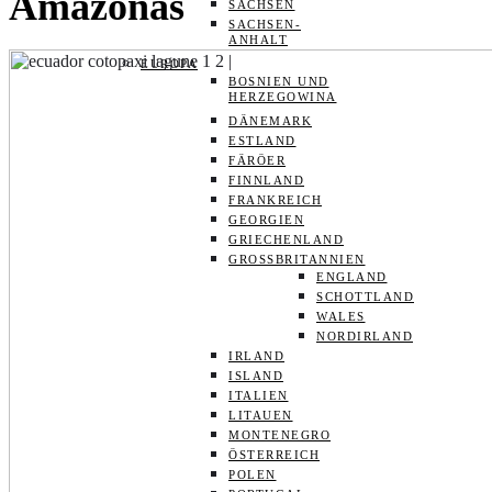
Amazonas
SACHSEN
SACHSEN-
ANHALT
EUROPA
BOSNIEN UND
HERZEGOWINA
DÄNEMARK
ESTLAND
FÄRÖER
FINNLAND
FRANKREICH
GEORGIEN
GRIECHENLAND
GROSSBRITANNIEN
ENGLAND
SCHOTTLAND
WALES
NORDIRLAND
IRLAND
ISLAND
ITALIEN
LITAUEN
MONTENEGRO
ÖSTERREICH
POLEN