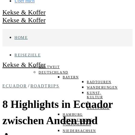
Über mich
Kekse & Koffer
Kekse & Koffer
HOME
REISEZIELE
Kekse & Koffer
WELTWEIT
DEUTSCHLAND
BAYERN
RADTOUREN
/
ECUADOR
ROADTRIPS
WANDERUNGEN
KUNST,
KULTUR
8 Highlights in Ecuador
&
KULINARIK
HAMBURG
zwischen Anden und
MECKLENBURG-
VORPOMMERN
NIEDERSACHSEN