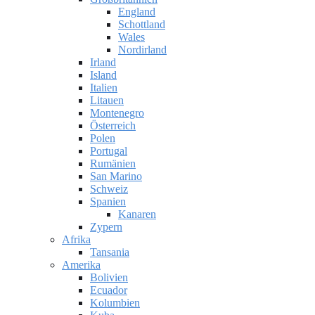
England
Schottland
Wales
Nordirland
Irland
Island
Italien
Litauen
Montenegro
Österreich
Polen
Portugal
Rumänien
San Marino
Schweiz
Spanien
Kanaren
Zypern
Afrika
Tansania
Amerika
Bolivien
Ecuador
Kolumbien