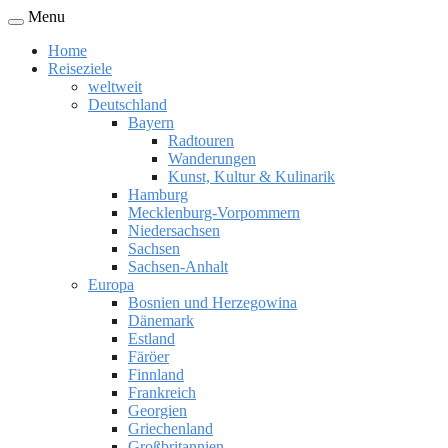
Menu
Home
Reiseziele
weltweit
Deutschland
Bayern
Radtouren
Wanderungen
Kunst, Kultur & Kulinarik
Hamburg
Mecklenburg-Vorpommern
Niedersachsen
Sachsen
Sachsen-Anhalt
Europa
Bosnien und Herzegowina
Dänemark
Estland
Färöer
Finnland
Frankreich
Georgien
Griechenland
Großbritannien