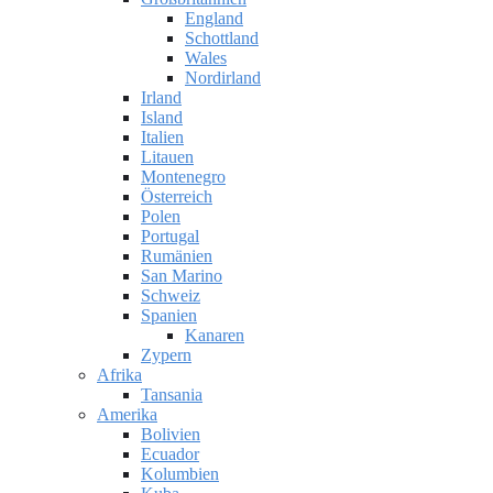
England
Schottland
Wales
Nordirland
Irland
Island
Italien
Litauen
Montenegro
Österreich
Polen
Portugal
Rumänien
San Marino
Schweiz
Spanien
Kanaren
Zypern
Afrika
Tansania
Amerika
Bolivien
Ecuador
Kolumbien