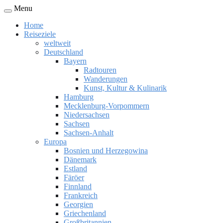
Menu
Home
Reiseziele
weltweit
Deutschland
Bayern
Radtouren
Wanderungen
Kunst, Kultur & Kulinarik
Hamburg
Mecklenburg-Vorpommern
Niedersachsen
Sachsen
Sachsen-Anhalt
Europa
Bosnien und Herzegowina
Dänemark
Estland
Färöer
Finnland
Frankreich
Georgien
Griechenland
Großbritannien