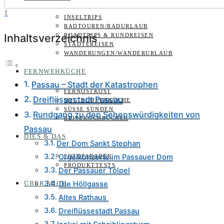
1
INSELTRIPS
RADTOUREN/RADURLAUB
Inhaltsverzeichnis
ROADTRIPS & RUNDREISEN
STÄDTEREISEN
WANDERUNGEN/WANDERURLAUB
FERNWEHKÜCHE
Passau – Stadt der Katastrophen
FERNOSTKOST
Dreiflüssestadt Passau
MITTELMEERKÜCHE
SÜSSE SÜNDEN
Rundgang zu den Sehenswürdigkeiten von
REISEKOCHBÜCHER
Passau
DIES & DAS
Der Dom Sankt Stephan
Orgelkonzerte im Passauer Dom
FOTOPARADEN
PRODUKTTESTS
Der Passauer Tölpel
ÜBER MICH
Die Höllgasse
Altes Rathaus
Dreiflüssestadt Passau