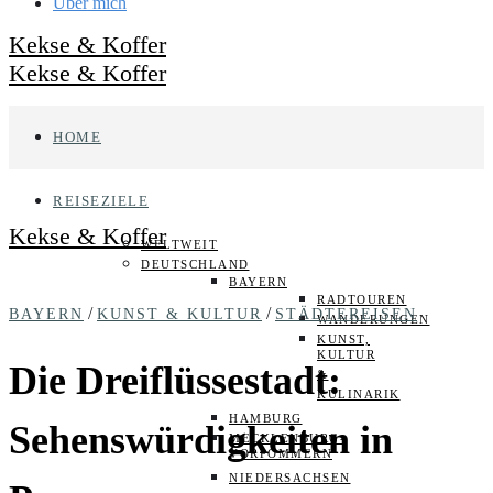
Über mich
Kekse & Koffer
Kekse & Koffer
HOME
REISEZIELE
Kekse & Koffer
WELTWEIT
DEUTSCHLAND
BAYERN
RADTOUREN
/
/
BAYERN
KUNST & KULTUR
STÄDTEREISEN
WANDERUNGEN
KUNST,
KULTUR
Die Dreiflüssestadt:
&
KULINARIK
HAMBURG
Sehenswürdigkeiten in
MECKLENBURG-
VORPOMMERN
NIEDERSACHSEN