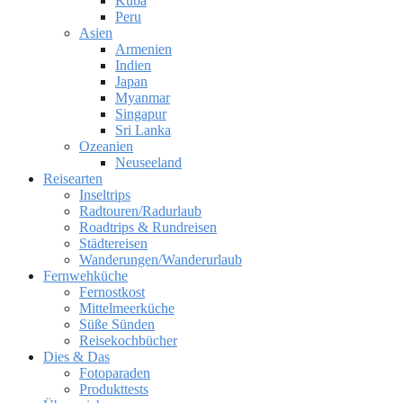
Kuba
Peru
Asien
Armenien
Indien
Japan
Myanmar
Singapur
Sri Lanka
Ozeanien
Neuseeland
Reisearten
Inseltrips
Radtouren/Radurlaub
Roadtrips & Rundreisen
Städtereisen
Wanderungen/Wanderurlaub
Fernwehküche
Fernostkost
Mittelmeerküche
Süße Sünden
Reisekochbücher
Dies & Das
Fotoparaden
Produkttests