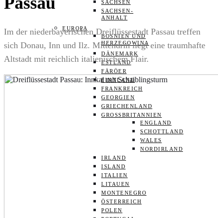
Passau
SACHSEN
SACHSEN-
ANHALT
EUROPA
Im der niederbayerischen Dreiflüssestadt Passau treffen
BOSNIEN UND
HERZEGOWINA
sich Donau, Inn und Ilz. Mittendrin liegt eine traumhafte
DÄNEMARK
Altstadt mit reichlich italienischem Flair.
ESTLAND
FÄRÖER
FINNLAND
FRANKREICH
GEORGIEN
GRIECHENLAND
GROSSBRITANNIEN
ENGLAND
SCHOTTLAND
WALES
NORDIRLAND
IRLAND
ISLAND
ITALIEN
LITAUEN
MONTENEGRO
ÖSTERREICH
POLEN