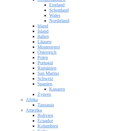
England
Schottland
Wales
Nordirland
Irland
Island
Italien
Litauen
Montenegro
Österreich
Polen
Portugal
Rumänien
San Marino
Schweiz
Spanien
Kanaren
Zypern
Afrika
Tansania
Amerika
Bolivien
Ecuador
Kolumbien