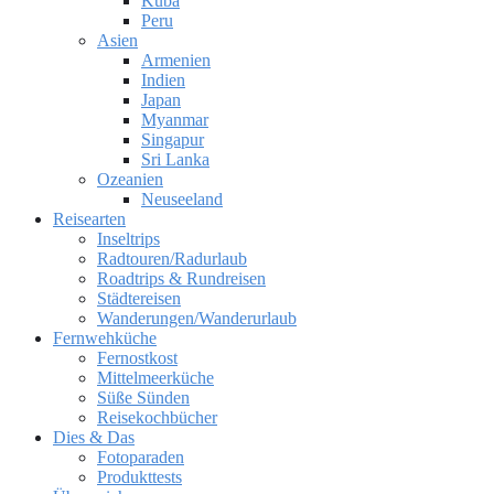
Kuba
Peru
Asien
Armenien
Indien
Japan
Myanmar
Singapur
Sri Lanka
Ozeanien
Neuseeland
Reisearten
Inseltrips
Radtouren/Radurlaub
Roadtrips & Rundreisen
Städtereisen
Wanderungen/Wanderurlaub
Fernwehküche
Fernostkost
Mittelmeerküche
Süße Sünden
Reisekochbücher
Dies & Das
Fotoparaden
Produkttests