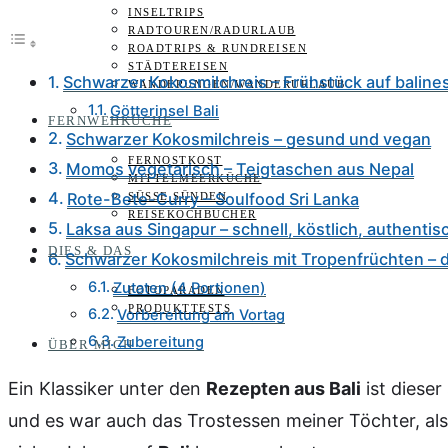
INSELTRIPS
RADTOUREN/RADURLAUB
ROADTRIPS & RUNDREISEN
STÄDTEREISEN
Schwarzer Kokosmilchreis – Frühstück auf baline
WANDERUNGEN/WANDERURLAUB
Götterinsel Bali
FERNWEHKÜCHE
Schwarzer Kokosmilchreis – gesund und vegan
FERNOSTKOST
Momos vegetarisch – Teigtaschen aus Nepal
MITTELMEERKÜCHE
Rote-Bete-Curry – Soulfood Sri Lanka
SÜSSE SÜNDEN
REISEKOCHBÜCHER
Laksa aus Singapur – schnell, köstlich, authentis
DIES & DAS
Schwarzer Kokosmilchreis mit Tropenfrüchten – 
Zutaten (4 Portionen)
FOTOPARADEN
PRODUKTTESTS
Vorbereitung am Vortag
Zubereitung
ÜBER MICH
Ein Klassiker unter den
Rezepten aus Bali
ist dieser
und es war auch das Trostessen meiner Töchter, als 