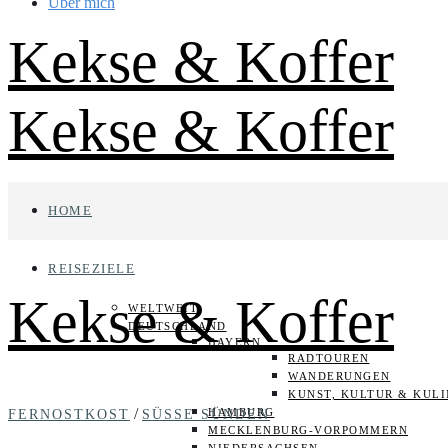
Über mich
Kekse & Koffer
Kekse & Koffer
HOME
REISEZIELE
Kekse & Koffer
WELTWEIT
DEUTSCHLAND
BAYERN
RADTOUREN
WANDERUNGEN
KUNST, KULTUR & KUL
/
HAMBURG
FERNOSTKOST
SÜSSE SÜNDEN
MECKLENBURG-VORPOMMERN