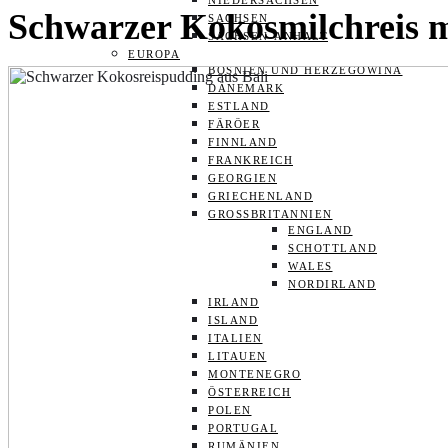
NIEDERSACHSEN
Schwarzer Kokosmilchreis mi
SACHSEN
SACHSEN-ANHALT
EUROPA
BOSNIEN UND HERZEGOWINA
DÄNEMARK
ESTLAND
FÄRÖER
FINNLAND
FRANKREICH
GEORGIEN
GRIECHENLAND
GROSSBRITANNIEN
ENGLAND
SCHOTTLAND
WALES
NORDIRLAND
IRLAND
ISLAND
ITALIEN
LITAUEN
MONTENEGRO
ÖSTERREICH
POLEN
PORTUGAL
RUMÄNIEN