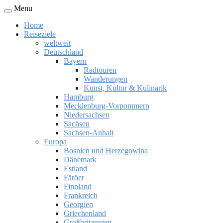
Menu
Home
Reiseziele
weltweit
Deutschland
Bayern
Radtouren
Wanderungen
Kunst, Kultur & Kulinarik
Hamburg
Mecklenburg-Vorpommern
Niedersachsen
Sachsen
Sachsen-Anhalt
Europa
Bosnien und Herzegowina
Dänemark
Estland
Färöer
Finnland
Frankreich
Georgien
Griechenland
Großbritannien