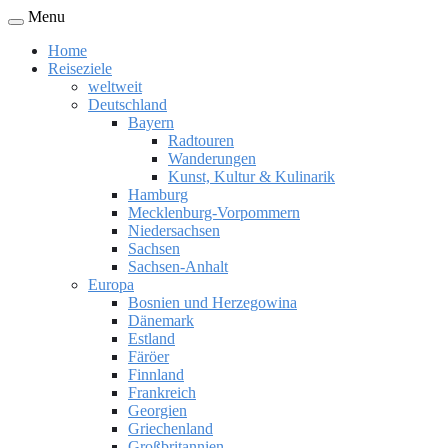
Menu
Home
Reiseziele
weltweit
Deutschland
Bayern
Radtouren
Wanderungen
Kunst, Kultur & Kulinarik
Hamburg
Mecklenburg-Vorpommern
Niedersachsen
Sachsen
Sachsen-Anhalt
Europa
Bosnien und Herzegowina
Dänemark
Estland
Färöer
Finnland
Frankreich
Georgien
Griechenland
Großbritannien