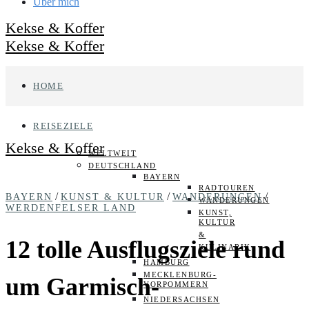
Über mich
Kekse & Koffer
Kekse & Koffer
HOME
REISEZIELE
Kekse & Koffer
WELTWEIT
DEUTSCHLAND
BAYERN
RADTOUREN
/
/
/
BAYERN
KUNST & KULTUR
WANDERUNGEN
WANDERUNGEN
WERDENFELSER LAND
KUNST,
KULTUR
&
12 tolle Ausflugsziele rund
KULINARIK
HAMBURG
MECKLENBURG-
um Garmisch-
VORPOMMERN
NIEDERSACHSEN