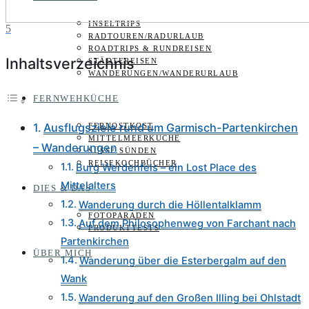
INSELTRIPS
5
RADTOUREN/RADURLAUB
ROADTRIPS & RUNDREISEN
Inhaltsverzeichnis
STÄDTEREISEN
WANDERUNGEN/WANDERURLAUB
FERNWEHKÜCHE
Ausflugsziele rund um Garmisch-Partenkirchen
FERNOSTKOST
MITTELMEERKÜCHE
– Wanderungen
SÜSSE SÜNDEN
REISEKOCHBÜCHER
Burg Werdenfels – ein Lost Place des
Mittelalters
DIES & DAS
Wanderung durch die Höllentalklamm
FOTOPARADEN
Auf dem Philosophenweg von Farchant nach
PRODUKTTESTS
Partenkirchen
ÜBER MICH
Wanderung über die Esterbergalm auf den
Wank
Wanderung auf den Großen Illing bei Ohlstadt