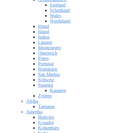
England
Schottland
Wales
Nordirland
Irland
Island
Italien
Litauen
Montenegro
Österreich
Polen
Portugal
Rumänien
San Marino
Schweiz
Spanien
Kanaren
Zypern
Afrika
Tansania
Amerika
Bolivien
Ecuador
Kolumbien