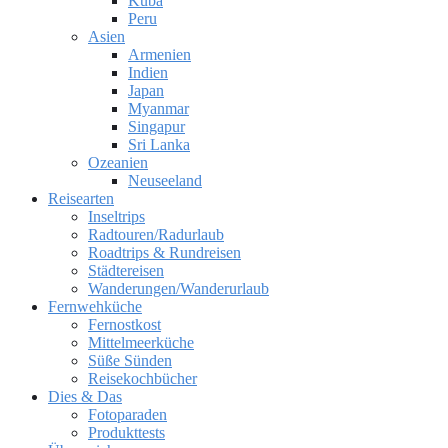
Kuba
Peru
Asien
Armenien
Indien
Japan
Myanmar
Singapur
Sri Lanka
Ozeanien
Neuseeland
Reisearten
Inseltrips
Radtouren/Radurlaub
Roadtrips & Rundreisen
Städtereisen
Wanderungen/Wanderurlaub
Fernwehküche
Fernostkost
Mittelmeerküche
Süße Sünden
Reisekochbücher
Dies & Das
Fotoparaden
Produkttests