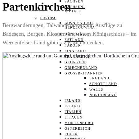
SACHSEN
Partenkirchen
SACHSEN-
ANHALT
EUROPA
BOSNIEN UND
Bergwanderungen, Talwanderungen und Ausflüge zu
HERZEGOWINA
Badeseen, Burgen, Klöstern und einem Königsschloss – im
DÄNEMARK
ESTLAND
Werdenfelser Land gibt es viel zu entdecken.
FÄRÖER
FINNLAND
FRANKREICH
GEORGIEN
GRIECHENLAND
GROSSBRITANNIEN
ENGLAND
SCHOTTLAND
WALES
NORDIRLAND
IRLAND
ISLAND
ITALIEN
LITAUEN
MONTENEGRO
ÖSTERREICH
POLEN